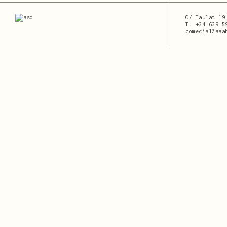
C/ Taulat 19
T.
+34 639 5
comecial@aaa