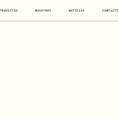
PROYECTOS
NOSOTROS
NOTICIAS
CONTACT
RESIDENCIAL
OFICINAS
HOTELES / COLIVING