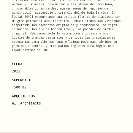
del mundo para vivir. Su atractivo es indiscutible: calles
anchas y luminosas, proximidad a las playas de Barcelona,
innumerables zonas verdes, nuevas zonas de negocios de
construcción sostenible y comercio del de toda la vida. En
Taulat 19-21 encontramos una antigua fábrica de plásticos con
un gran potencial arquitectónico. Rehabilitamos las viviendas
respetando los elementos originales y recuperando las vigas
de madera, los suelos hidráulicos y las paredes de piedra
original. Rehicimos toda la estructura y dotamos a los
locales de grandes ventanales y de todas las instalaciones
necesarias para albergar unas oficinas modernas. Abrimos un
gran patio central y tres patios ingleses para lograr una
mayor entrada de luz.
FECHA
2022
SUPERFICIE
1500 m2
ARQUITECTOS
WIT Architects