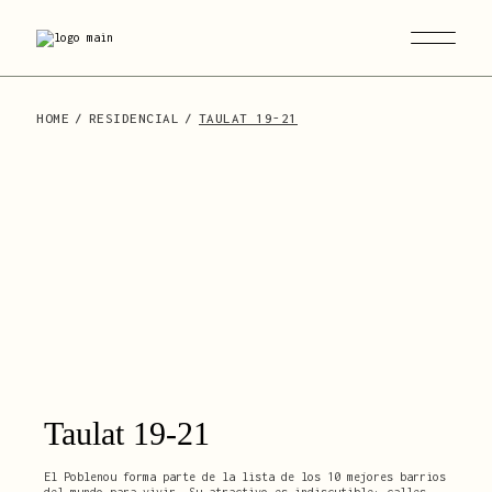
Skip
to
the
content
HOME
RESIDENCIAL
TAULAT 19-21
Taulat 19-21
El Poblenou forma parte de la lista de los 10 mejores barrios